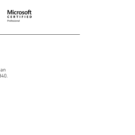
van
840.